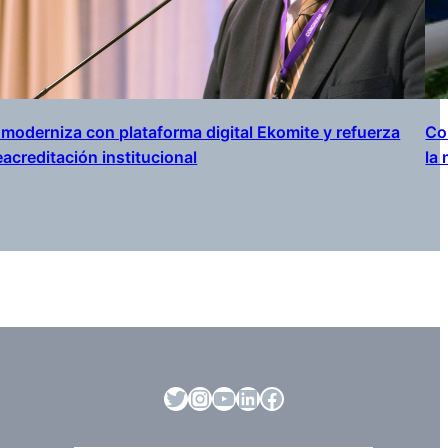
moderniza con plataforma digital Ekomite y refuerza
Co
acreditación institucional
la
https://twitter.com/Vridei_usach
#
#
#
#