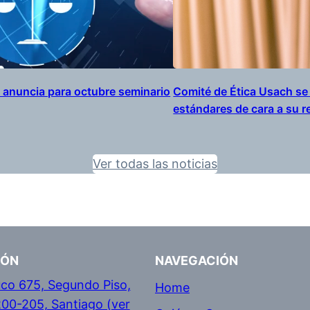
a anuncia para octubre seminario
Comité de Ética Usach se 
estándares de cara a su re
Ver todas las noticias
IÓN
NAVEGACIÓN
co 675, Segundo Piso,
Home
200-205, Santiago (ver