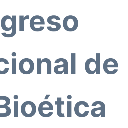
ngreso
cional de
 Bioética