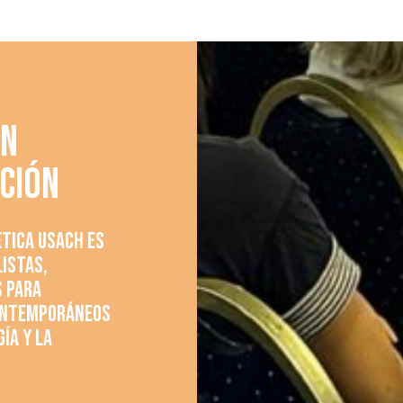
UN
CIÓN
ética Usach es
listas,
s para
contemporáneos
ía y la