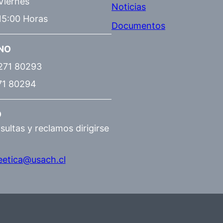
Viernes
Noticias
15:00 Horas
Documentos
NO
271 80293
71 80294
O
sultas y reclamos dirigirse
eetica@usach.cl