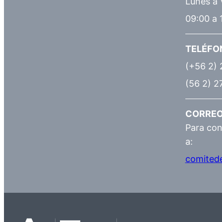
Lunes a 
09:00 a 
TELÉFO
(+56 2) 
(56 2) 2
CORRE
Para con
a:
comited