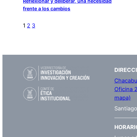
Reflexionar y deliberar, una necesidad
frente a los cambios
1
2
3
DIRECC
Chacabu
Oficina 
mapa)
Santiago
HORARI