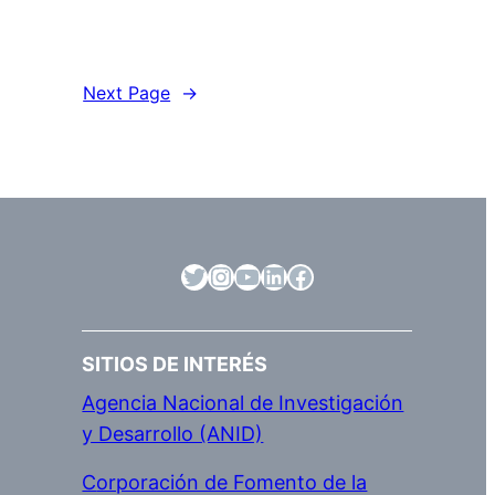
Next Page
→
https://twitter.com/Vridei_usach
#
#
#
#
SITIOS DE INTERÉS
Agencia Nacional de Investigación
y Desarrollo (ANID)
C
orporación de Fomento de la