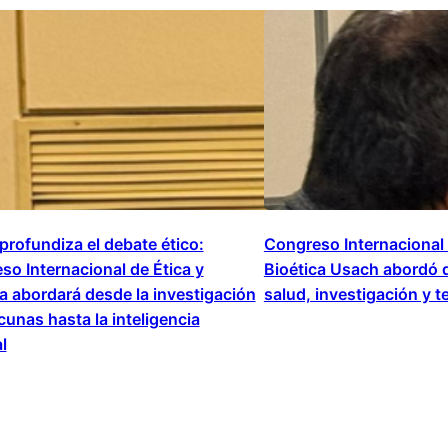
profundiza el debate ético:
Congreso Internacional 
so Internacional de Ética y
Bioética Usach abordó d
a abordará desde la investigación
salud, investigación y t
unas hasta la inteligencia
al