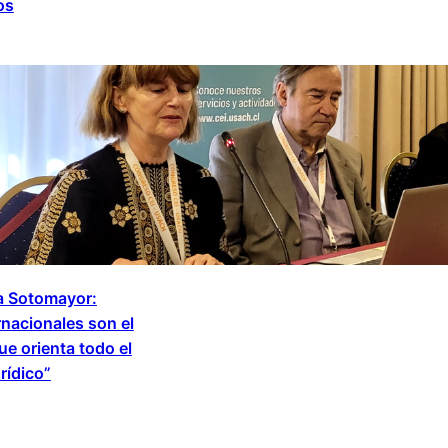
os
a Sotomayor:
rnacionales son el
ue orienta todo el
rídico”