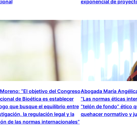
cional
exponencial de proyect
 Moreno: “El objetivo del Congreso
Abogada María Angélic
cional de Bioética es establecer
“Las normas éticas inte
ogo que busque el equilibrio entre
“telón de fondo” ético q
stigación, la regulación legal y la
quehacer normativo y ju
ión de las normas internacionales”