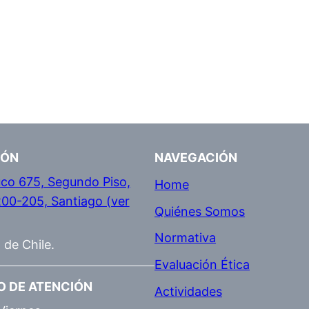
IÓN
NAVEGACIÓN
co 675, Segundo Piso,
Home
200-205, Santiago (ver
Quiénes Somos
Normativa
 de Chile.
Evaluación Ética
O DE ATENCIÓN
Actividades